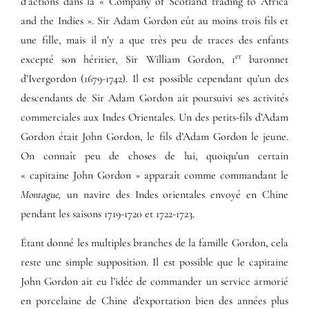
d’actions dans la « Company of Scotland trading to Africa
and the Indies ». Sir Adam Gordon eût au moins trois fils et
une fille, mais il n’y a que très peu de traces des enfants
er
excepté son héritier, Sir William Gordon, 1
baronnet
d’Ivergordon (1679-1742). Il est possible cependant qu’un des
descendants de Sir Adam Gordon ait poursuivi ses activités
commerciales aux Indes Orientales. Un des petits-fils d’Adam
Gordon était John Gordon, le fils d’Adam Gordon le jeune.
On connaît peu de choses de lui, quoiqu’un certain
« capitaine John Gordon » apparaît comme commandant le
Montague,
un navire des Indes orientales envoyé en Chine
pendant les saisons 1719-1720 et 1722-1723.
Étant donné les multiples branches de la famille Gordon, cela
reste une simple supposition. Il est possible que le capitaine
John Gordon ait eu l’idée de commander un service armorié
en porcelaine de Chine d’exportation bien des années plus