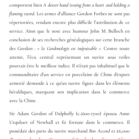
comportent bien
A dexter hand issuing from a heart and holding a
flaming sword.
Les armes d’alliance Gordon Forbes ne sont pas
répertoriées, rendant encore plus difficile l’attribution de ce
service. Ainsi que le note avec humour John M. Bulloch en
conclusion de ses recherches généalogiques sur cette branche
des Gordon : «
la Gordonologie est inépuisable »
. Contre toute
attente, l’écu central représentant un navire sous voiles
pourrait être le meilleur indice. Il n’était pas inhabituel que le
commanditaire d’un service en porcelaine de Chine d’export
armorié demande à ce qu’un navire figure dans les éléments
héraldiques, marquant son implication dans le commerce
avec la Chine.
Sir Adam Gordon of Dalpholly (c.1600-1700) épousa Anne
Urquhart of Newhall et fit fortune dans le commerce. Il
possédait des parts du navire marchand
Bon Accord
et £6,000