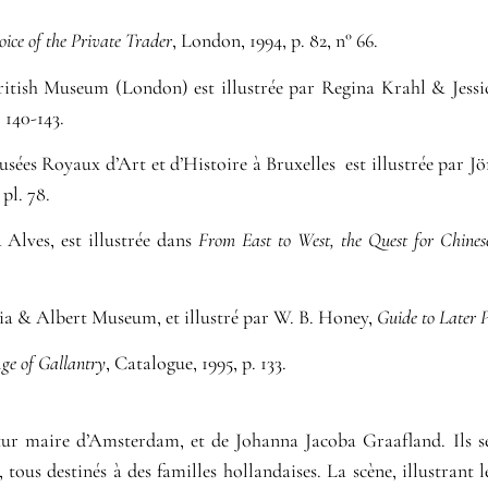
ice of the Private Trader
, London, 1994, p. 82, n° 66.
 British Museum (London) est illustrée par Regina Krahl & Jes
. 140-143.
usées Royaux d’Art et d’Histoire à Bruxelles est illustrée par J
, pl. 78.
 Alves, est illustrée dans
From East to West, the Quest for Chines
ria & Albert Museum, et illustré par W. B. Honey,
Guide to Later P
ge of Gallantry
, Catalogue, 1995, p. 133.
utur maire d’Amsterdam, et de Johanna Jacoba Graafland. Ils s
, tous destinés à des familles hollandaises. La scène, illustran