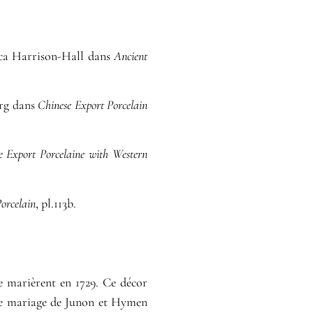
sica Harrison-Hall dans
Ancient
örg dans
Chinese Export Porcelain
e Export Porcelaine with Western
orcelain
, pl.113b.
e marièrent en 1729. Ce décor
t le mariage de Junon et Hymen