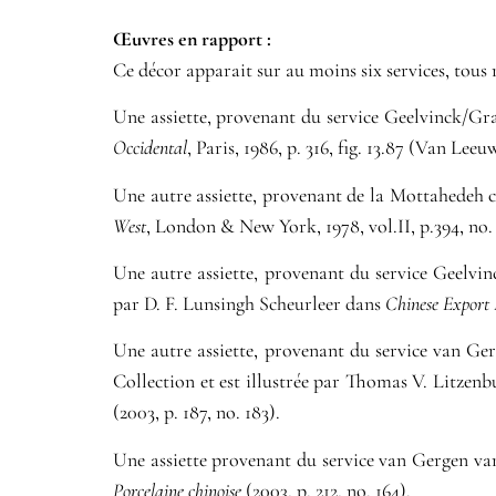
Œuvres en rapport :​
Ce décor apparait sur au moins six services, tous r
Une assiette, provenant du service Geelvinck/Gr
Occidental
, Paris, 1986, p. 316, fig. 13.87 (Van Lee
Une autre assiette, provenant de la Mottahedeh 
West
, London & New York, 1978, vol.II, p.394, no. 
Une autre assiette, provenant du service Geelvi
par D. F. Lunsingh Scheurleer dans
Chinese Export 
Une autre assiette, provenant du service van Ge
Collection et est illustrée par Thomas V. Litzenb
(2003, p. 187, no. 183).
Une assiette provenant du service van Gergen van
Porcelaine chinoise
(2003, p. 212, no. 164).