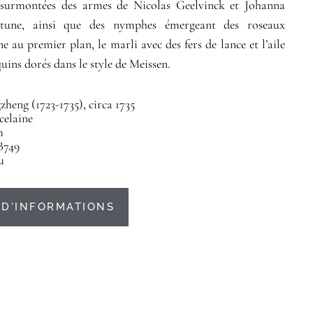
 surmontées des armes de Nicolas Geelvinck et Johanna
tune, ainsi que des nymphes émergeant des roseaux
e au premier plan, le marli avec des fers de lance et l’aile
uins dorés dans le style de Meissen.
heng (1723-1735), circa 1735
celaine
m
B749
u
D'INFORMATIONS