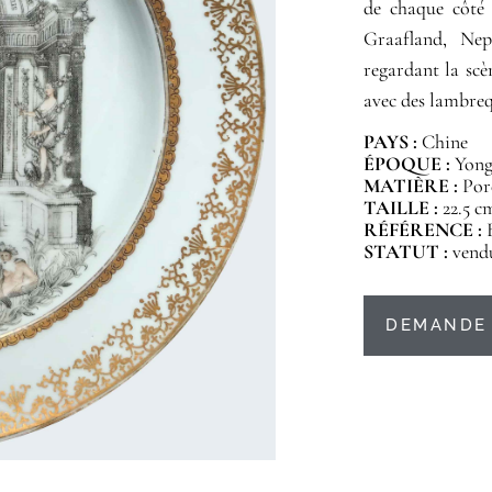
de chaque côté
Graafland, Nep
regardant la scèn
avec des lambreq
PAYS :
Chine
ÉPOQUE :
Yongz
MATIÈRE :
Por
TAILLE :
22.5 c
RÉFÉRENCE :
STATUT :
vend
DEMANDE 