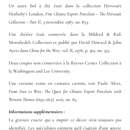
Un autre bol à thé était dans la collection Hervouët
(Sotheby’s London,
Fine Chinese Export Porcelain – The Hervouët
Collection – Part II
, 3 novembre 1987, no. 853.
Une théière était conservée dans la Mildred & Rafi
Mottahedeh Collection et publié par David Howard & John
Ayers dans
China for the West
, vol. II, 1978, p. 362, no. 352.
Deux coupes sont conservées à la Reeves Center Collection à
la Washington and Lee University.
Une variante existe en camaieu carmin, voir Paulo Alves,
From East to West: The Quest for Chinese Export Porcelain with
Western Themes (1695-1815)
, 2016, no. 85.
Informations supplémentaires​ :​
La gravure exacte qui a inspiré ce décor n’est toujours pas
identifiée. Les spécialistes estiment qu’il s’agirait d’une œuvre