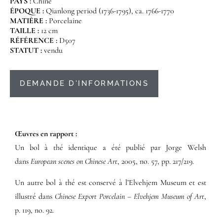
PAYS :
Chine
ÉPOQUE :
Qianlong period (1736-1795), ca. 1766-1770
MATIÈRE :
Porcelaine
TAILLE :
12 cm
RÉFÉRENCE :
D507
STATUT :
vendu
DEMANDE D'INFORMATIONS
Œuvres en rapport :​
Un bol à thé identique a été publié par Jorge Welsh
dans
European scenes on Chinese Art
, 2005, no. 57, pp. 217/219.
Un autre bol à thé est conservé à l’Elvehjem Museum et est
illustré dans
Chinese Export Porcelain – Elvehjem Museum of Art
,
p. 119, no. 92.