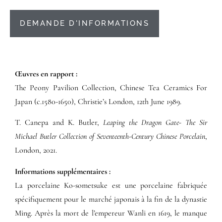
DEMANDE D'INFORMATIONS
Œuvres en rapport :​
The Peony Pavilion Collection, Chinese Tea Ceramics For
Japan (c.1580-1650), Christie’s London, 12th June 1989.
T. Canepa and K. Butler,
Leaping the Dragon Gate- The Sir
Michael Butler Collection of Seventeenth-Century Chinese Porcelain
,
London, 2021.
Informations supplémentaires​ :​
La porcelaine Ko-sometsuke est une porcelaine fabriquée
spécifiquement pour le marché japonais à la fin de la dynastie
Ming. Après la mort de l’empereur Wanli en 1619, le manque