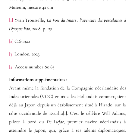
Museum, mesure 42 cm
[1]
Yvan Trousselle,
La Voie du Imari : l’aventure des porcelaines à
l’époque Edo, 2008
, p. 151
[2]
C.6-1920
[3]
London, 2023
[4]
Access number 80.65
Informations supplémentaires​ :​
Avant même la fondation de la Compagnie néerlandaise des
Indes orientales (VOC) en 1602, les Hollandais commerçaient
déjà au Japon depuis un établissement situé à Hirado, sur la
côte occidentale de Kyushu[1]. C’est le célèbre Will Adams,
pilote à bord du
De Liefde
, premier navire néerlandais à
atteindre le Japon, qui, grâce à ses talents diplomatiques,