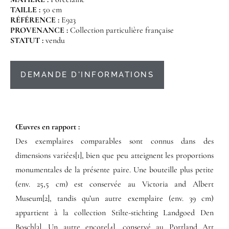
TAILLE :
50 cm
RÉFÉRENCE :
E923
PROVENANCE :
Collection particulière française
STATUT :
vendu
DEMANDE D'INFORMATIONS
Œuvres en rapport :​
Des exemplaires comparables sont connus dans des
dimensions variées[1], bien que peu atteignent les proportions
monumentales de la présente paire. Une bouteille plus petite
(env. 25,5 cm) est conservée au Victoria and Albert
Museum[2], tandis qu’un autre exemplaire (env. 39 cm)
appartient à la collection Stilte-stichting Landgoed Den
Bosch[3]. Un autre encore[4], conservé au Portland Art