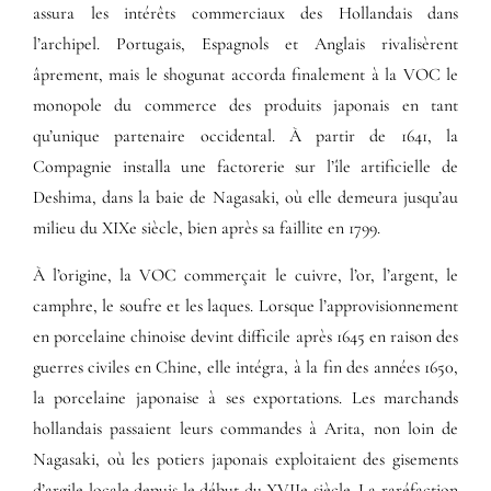
assura les intérêts commerciaux des Hollandais dans
l’archipel. Portugais, Espagnols et Anglais rivalisèrent
âprement, mais le shogunat accorda finalement à la VOC le
monopole du commerce des produits japonais en tant
qu’unique partenaire occidental. À partir de 1641, la
Compagnie installa une factorerie sur l’île artificielle de
Deshima, dans la baie de Nagasaki, où elle demeura jusqu’au
milieu du XIXe siècle, bien après sa faillite en 1799.
À l’origine, la VOC commerçait le cuivre, l’or, l’argent, le
camphre, le soufre et les laques. Lorsque l’approvisionnement
en porcelaine chinoise devint difficile après 1645 en raison des
guerres civiles en Chine, elle intégra, à la fin des années 1650,
la porcelaine japonaise à ses exportations. Les marchands
hollandais passaient leurs commandes à Arita, non loin de
Nagasaki, où les potiers japonais exploitaient des gisements
d’argile locale depuis le début du XVIIe siècle. La raréfaction