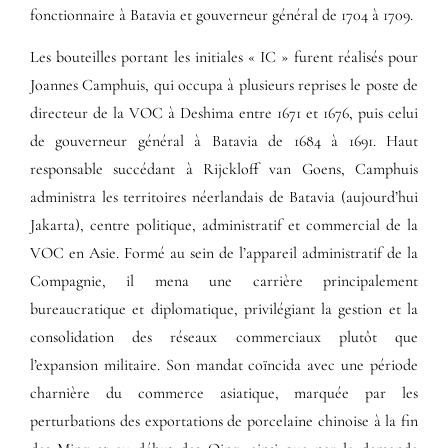
fonctionnaire à Batavia et gouverneur général de 1704 à 1709.
Les bouteilles portant les initiales « IC » furent réalisés pour
Joannes Camphuis, qui occupa à plusieurs reprises le poste de
directeur de la VOC à Deshima entre 1671 et 1676, puis celui
de gouverneur général à Batavia de 1684 à 1691. Haut
responsable succédant à Rijckloff van Goens, Camphuis
administra les territoires néerlandais de Batavia (aujourd’hui
Jakarta), centre politique, administratif et commercial de la
VOC en Asie. Formé au sein de l’appareil administratif de la
Compagnie, il mena une carrière principalement
bureaucratique et diplomatique, privilégiant la gestion et la
consolidation des réseaux commerciaux plutôt que
l’expansion militaire. Son mandat coïncida avec une période
charnière du commerce asiatique, marquée par les
perturbations des exportations de porcelaine chinoise à la fin