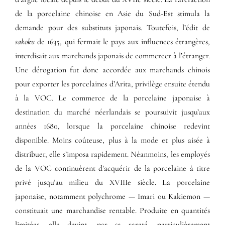
de la porcelaine chinoise en Asie du Sud-Est stimula la
demande pour des substituts japonais. Toutefois, l’édit de
sakoku
de 1635, qui fermait le pays aux influences étrangères,
interdisait aux marchands japonais de commercer à l’étranger.
Une dérogation fut donc accordée aux marchands chinois
pour exporter les porcelaines d’Arita, privilège ensuite étendu
à la VOC. Le commerce de la porcelaine japonaise à
destination du marché néerlandais se poursuivit jusqu’aux
années 1680, lorsque la porcelaine chinoise redevint
disponible. Moins coûteuse, plus à la mode et plus aisée à
distribuer, elle s’imposa rapidement. Néanmoins, les employés
de la VOC continuèrent d’acquérir de la porcelaine à titre
privé jusqu’au milieu du XVIIIe siècle. La porcelaine
japonaise, notamment polychrome — Imari ou Kakiemon —
constituait une marchandise rentable. Produite en quantités
limitées, elle devint, par sa rareté, particulièrement