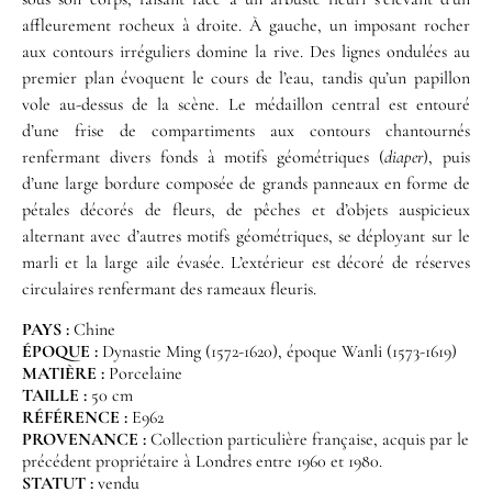
affleurement rocheux à droite. À gauche, un imposant rocher
aux contours irréguliers domine la rive. Des lignes ondulées au
premier plan évoquent le cours de l’eau, tandis qu’un papillon
vole au-dessus de la scène. Le médaillon central est entouré
d’une frise de compartiments aux contours chantournés
renfermant divers fonds à motifs géométriques (
diaper
), puis
d’une large bordure composée de grands panneaux en forme de
pétales décorés de fleurs, de pêches et d’objets auspicieux
alternant avec d’autres motifs géométriques, se déployant sur le
marli et la large aile évasée. L’extérieur est décoré de réserves
circulaires renfermant des rameaux fleuris.
PAYS :
Chine
ÉPOQUE :
Dynastie Ming (1572-1620), époque Wanli (1573-1619)
MATIÈRE :
Porcelaine
TAILLE :
50 cm
RÉFÉRENCE :
E962
PROVENANCE :
Collection particulière française, acquis par le
précédent propriétaire à Londres entre 1960 et 1980.
STATUT :
vendu