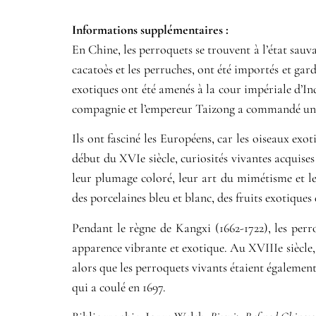
Informations supplémentaires​ :​
En Chine, les perroquets se trouvent à l’état sauv
cacatoès et les perruches, ont été importés et gar
exotiques ont été amenés à la cour impériale d’
compagnie et l’empereur Taizong a commandé une 
Ils ont fasciné les Européens, car les oiseaux e
début du XVIe siècle, curiosités vivantes acquise
leur plumage coloré, leur art du mimétisme et le
des porcelaines bleu et blanc, des fruits exotiques
Pendant le règne de Kangxi (1662-1722), les perr
apparence vibrante et exotique. Au XVIIIe siècle,
alors que les perroquets vivants étaient égaleme
qui a coulé en 1697.