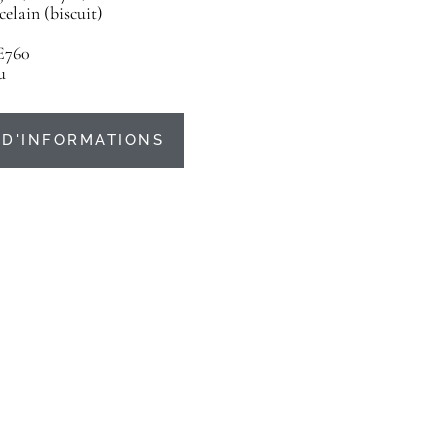
celain (biscuit)
E760
u
D'INFORMATIONS