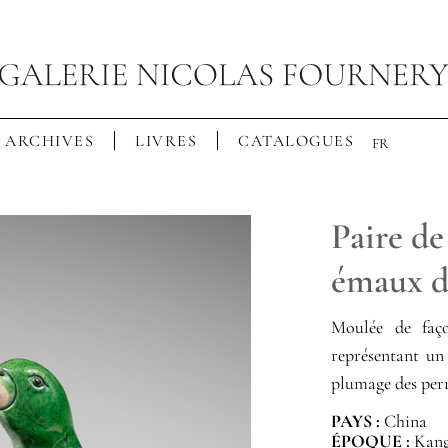
ARCHIVES
LIVRES
CATALOGUES
FR
Paire de
émaux de
Moulée de faço
représentant un 
plumage des perr
PAYS :
China
ÉPOQUE :
Kangx