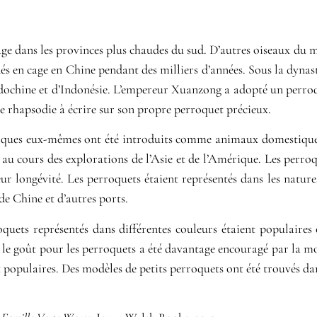
age dans les provinces plus chaudes du sud. D’autres oiseaux du mê
dés en cage en Chine pendant des milliers d’années. Sous la dynas
Indochine et d’Indonésie. L’empereur Xuanzong a adopté un perr
rhapsodie à écrire sur son propre perroquet précieux.
xotiques eux-mêmes ont été introduits comme animaux domestique
s au cours des explorations de l’Asie et de l’Amérique. Les perro
ur longévité. Les perroquets étaient représentés dans les nature
 de Chine et d’autres ports.
oquets représentés dans différentes couleurs étaient populaires
 le goût pour les perroquets a été davantage encouragé par la mo
nt populaires. Des modèles de petits perroquets ont été trouvés 