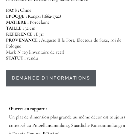
PAYS :
Chine
ÉPOQUE :
Kangxi (1662-1722)
MATIÈRE :
Porcelaine
TAILLE :
32 cm
RÉFÉRENCE :
E511
PROVENANCE :
Auguste II le Fort, Electeur de Saxe, roi de
Pologne
Mark N 129 (inventaire de 1721)
STATUT :
vendu
DEMANDE D'INFORMATIONS
Œuvres en rapport :​
Un plat de dimension plus grande au même décor est toujours
conservé au Porzellansammlung, Staatliche Kunstsammlungen
à Dresde (Inv. no. PO 3815).