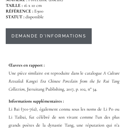
TAILLE :
16 x 10 cm
RÉFÉRENCE :
E900
STATUT :
disponible
DEMANDE D'INFORMATIONS
Œuvres en rapport :​
Une pièce similaire est reproduite dans le catalogue
A Culture
Revealed: Kangxi Era Chinese Porcelain from the Jie Rui Tang
Collection
, Jieruitang Publishing, 2017, p. 102, n° 34.
Informations supplémentaires​ :​
Li Bai (701-762), également connu sous les noms de Li Po ou
Li Taibai, fut célébré de son vivant comme l’un des plus
grands poètes de la dynastie Tang, une réputation qui n’a