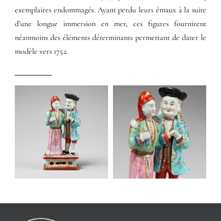
exemplaires endommagés. Ayant perdu leurs émaux à la suite
d’une longue immersion en mer, ces figures fournirent
néanmoins des éléments déterminants permettant de dater le
modèle vers 1752.