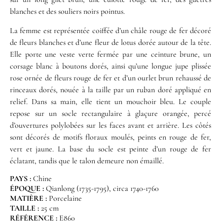
blanches et des souliers noirs pointus.
La femme est représentée coiffée d’un châle rouge de fer décoré
de fleurs blanches et d’une fleur de lotus dorée autour de la tête.
Elle porte une veste verte fermée par une ceinture brune, un
corsage blanc à boutons dorés, ainsi qu’une longue jupe plissée
rose ornée de fleurs rouge de fer et d’un ourlet brun rehaussé de
rinceaux dorés, nouée à la taille par un ruban doré appliqué en
relief. Dans sa main, elle tient un mouchoir bleu. Le couple
repose sur un socle rectangulaire à glaçure orangée, percé
d’ouvertures polylobées sur les faces avant et arrière. Les côtés
sont décorés de motifs floraux moulés, peints en rouge de fer,
vert et jaune. La base du socle est peinte d’un rouge de fer
éclatant, tandis que le talon demeure non émaillé.
PAYS :
Chine
ÉPOQUE :
Qianlong (1735-1795), circa 1740-1760
MATIÈRE :
Porcelaine
TAILLE :
25 cm
RÉFÉRENCE :
E860