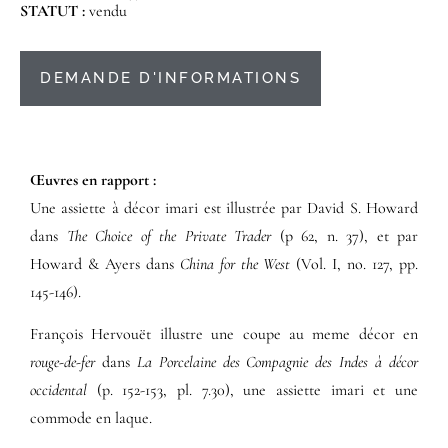
STATUT :
vendu
DEMANDE D'INFORMATIONS
Œuvres en rapport :​
Une assiette à décor imari est illustrée par David S. Howard
dans
The Choice of the Private Trader
(p 62, n. 37), et par
Howard & Ayers dans
China for the West
(Vol. I, no. 127, pp.
145-146).
François Hervouët illustre une coupe au meme décor en
rouge-de-fer
dans
La Porcelaine des Compagnie des Indes à décor
occidental
(p. 152-153, pl. 7.30), une assiette imari et une
commode en laque.