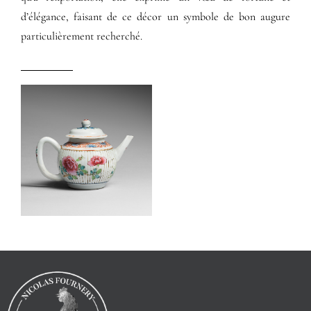
d’élégance, faisant de ce décor un symbole de bon augure
particulièrement recherché.