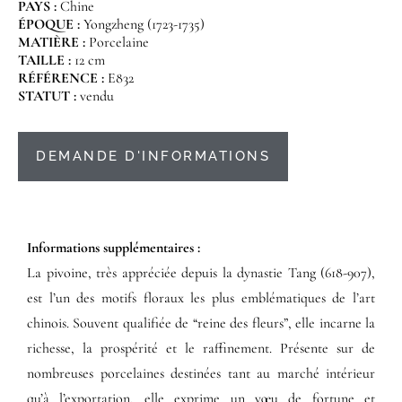
PAYS :
Chine
ÉPOQUE :
Yongzheng (1723-1735)
MATIÈRE :
Porcelaine
TAILLE :
12 cm
RÉFÉRENCE :
E832
STATUT :
vendu
DEMANDE D'INFORMATIONS
Informations supplémentaires​ :​
La pivoine, très appréciée depuis la dynastie Tang (618-907),
est l’un des motifs floraux les plus emblématiques de l’art
chinois. Souvent qualifiée de “reine des fleurs”, elle incarne la
richesse, la prospérité et le raffinement. Présente sur de
nombreuses porcelaines destinées tant au marché intérieur
qu’à l’exportation, elle exprime un vœu de fortune et