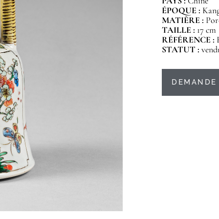
PAYS :
Chine
ÉPOQUE :
Kangx
MATIÈRE :
Por
TAILLE :
17 cm
RÉFÉRENCE :
STATUT :
vend
DEMANDE 