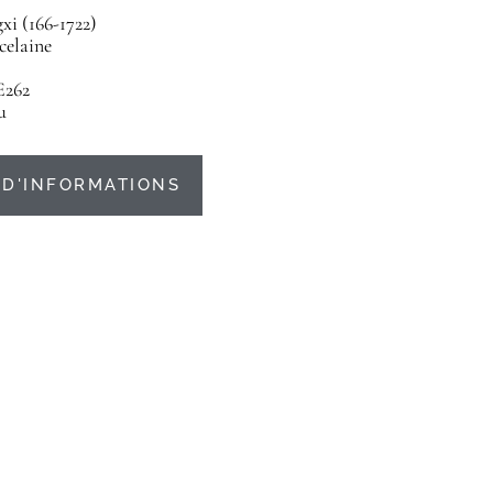
i (166-1722)
celaine
E262
u
D'INFORMATIONS