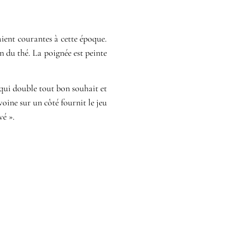
aient courantes à cette époque.
n du thé. La poignée est peinte
s qui double tout bon souhait et
oine sur un côté fournit le jeu
vé ».