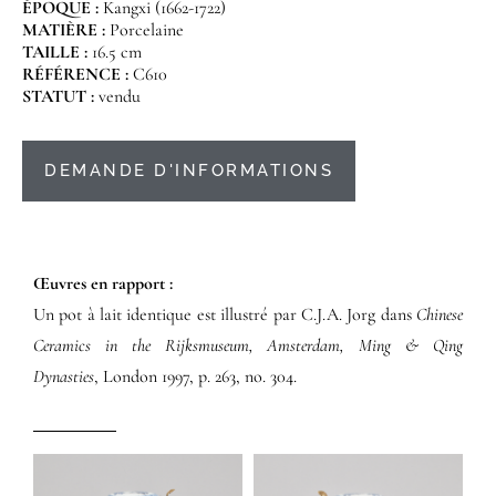
ÉPOQUE :
Kangxi (1662-1722)
MATIÈRE :
Porcelaine
TAILLE :
16.5 cm
RÉFÉRENCE :
C610
STATUT :
vendu
DEMANDE D'INFORMATIONS
Œuvres en rapport :​
Un pot à lait identique est illustré par C.J.A. Jorg dans
Chinese
Ceramics in the Rijksmuseum, Amsterdam, Ming & Qing
Dynasties
, London 1997, p. 263, no. 304.