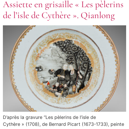
Assiette en grisaille « Les pèlerins
de l’isle de Cythère ». Qianlong
D’après la gravure “Les pèlerins de l’isle de
Cythère » (1708), de Bernard Picart (1673-1733), peinte