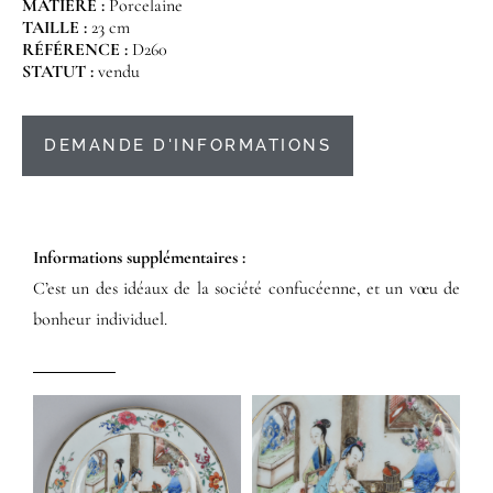
MATIÈRE :
Porcelaine
TAILLE :
23 cm
RÉFÉRENCE :
D260
STATUT :
vendu
DEMANDE D'INFORMATIONS
Informations supplémentaires​ :​
C’est un des idéaux de la société confucéenne, et un vœu de
bonheur individuel.