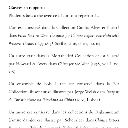
Œuvres en rapport :​
Plusieurs bols a thé avec ce décor sont répertoriés.
L’un est conservé dans la Collection Cunha Alves et illustré
dans
From East to West, the quest for Chinese Export Porcelain with
Western Themes (1695-1815)
, Scribe, 2016, p. 112, no. 63.
Un autre était dans la Mottaheded Collection et est illustré
par Howard & Ayers dans
China for the West
(1978, vol. I, no.
318).
Un ensemble de bols à thé est conservé dans la RA
Collection, ils sont aussi illustrés par Jorge Welsh dans
Imagens
do Christianismo na Porcelana da China
(2003, Lisboa).
Un autre est conservé dans les collections du Rijksmuseum
(Amsterdam)et est illustré par Scheurleer dans
Chinese Export
Porcelain – Chine de Commande
(Faber & Faber, 1974, p. 223, no.