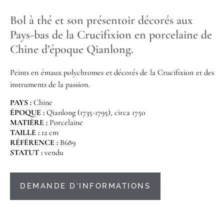
Bol à thé et son présentoir décorés aux
Pays-bas de la Crucifixion en porcelaine de
Chine d’époque Qianlong.
Peints en émaux polychromes et décorés de la Crucifixion et des
instruments de la passion.
PAYS :
Chine
ÉPOQUE :
Qianlong (1735-1795), circa 1750
MATIÈRE :
Porcelaine
TAILLE :
12 cm
RÉFÉRENCE :
B689
STATUT :
vendu
DEMANDE D'INFORMATIONS