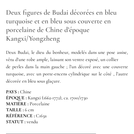
Deux figures de Budai décorées en bleu
turquoise et en bleu sous couverte en
porcelaine de Chine d’époque
Kangxi/Yongzheng
Deux Budai, le dieu du bonheur, modelés dans une pose assise,
vêtu d’une robe ample, laissant son ventre exposé, un collier
de perles dans la main gauche ; l’un décoré avec une couverte
turquoise, avec un porte-encens cylindrique sur le côté , l’autre
décorée en bleu sous glaçure.
PAYS :
Chine
ÉPOQUE :
Kangxi (1662-1772), ca. 1700/1730
MATIÈRE :
Porcelaine
TAILLE :
6 cm
RÉFÉRENCE :
C163a
STATUT :
vendu