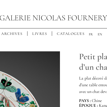
ARCHIVES
LIVRES
CATALOGUES
FR
EN
Petit pl
d’un cha
La plat décoré da
d’une table ento
avec un chat deva
PAYS :
Chine
ÉPOQUE :
Kangx