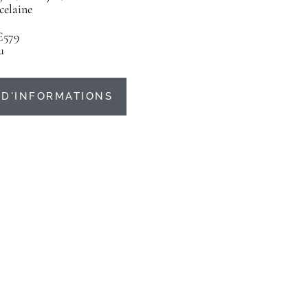
celaine
E579
u
D'INFORMATIONS