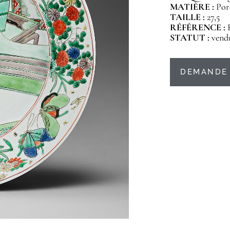
MATIÈRE :
Por
TAILLE :
27,5
RÉFÉRENCE :
STATUT :
vend
DEMANDE 