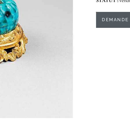
STATUT :
vend
DEMANDE 