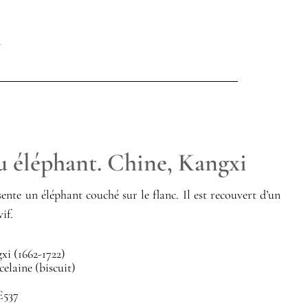
u éléphant. Chine, Kangxi
sente un éléphant couché sur le flanc. Il est recouvert d’un
if.
i (1662-1722)
celaine (biscuit)
E537