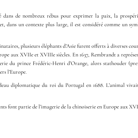
é dans de nombreux rébus pour exprimer la paix, la prospérit
t, dans un contexte plus large, il est considéré comme un symb
inataires, plusieurs éléphants d’Asie furent offerts à diverses co
urope aux XVIIe et XVIIIe siècles. En 1637, Rembrandt a représe
erie du prince Frédéric-Henri d’Orange, alors stathouder (pre
ers l’Europe.
au diplomatique du roi du Portugal en 1688. L’animal vivait
nts font partie de l’imagerie de la chinoiserie en Europe aux XVII