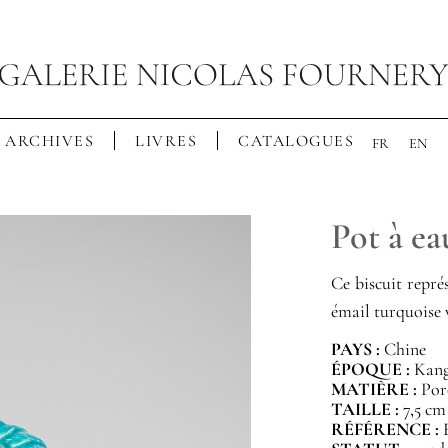
ARCHIVES
LIVRES
CATALOGUES
FR
EN
Pot à ea
Ce biscuit repré
émail turquoise v
PAYS :
Chine
ÉPOQUE :
Kangx
MATIÈRE :
Por
TAILLE :
7,5 cm
RÉFÉRENCE :