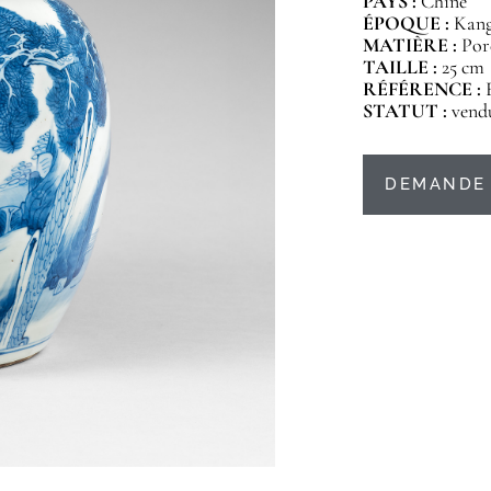
PAYS :
Chine
ÉPOQUE :
Kangx
MATIÈRE :
Por
TAILLE :
25 cm
RÉFÉRENCE :
STATUT :
vend
DEMANDE 