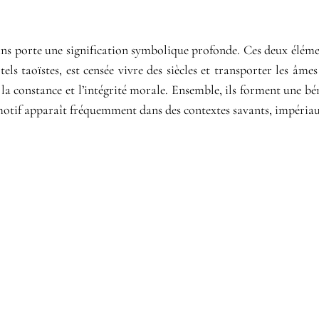
s pins porte une signification symbolique profonde. Ces deux élé
ls taoïstes, est censée vivre des siècles et transporter les âmes 
e, la constance et l’intégrité morale. Ensemble, ils forment une b
 motif apparaît fréquemment dans des contextes savants, impériaux