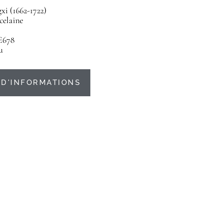
i (1662-1722)
celaine
E678
u
D'INFORMATIONS