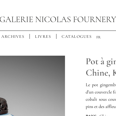
ARCHIVES
LIVRES
CATALOGUES
FR
Pot à gi
Chine, 
Le pot gingembr
d’un couvercle f
cobalt sous cou
pins et des affl