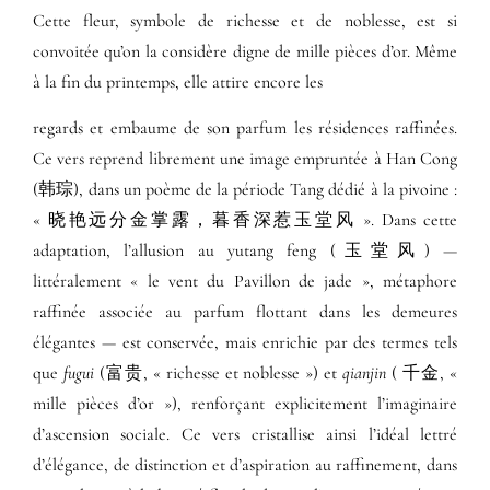
Cette fleur, symbole de richesse et de noblesse, est si
convoitée qu’on la considère digne de mille pièces d’or. Même
à la fin du printemps, elle attire encore les
regards et embaume de son parfum les résidences raffinées.
Ce vers reprend librement une image empruntée à Han Cong
(韩琮), dans un poème de la période Tang dédié à la pivoine :
« 晓艳远分金掌露，暮香深惹玉堂风 ». Dans cette
adaptation, l’allusion au yutang feng (玉堂风) —
littéralement « le vent du Pavillon de jade », métaphore
raffinée associée au parfum flottant dans les demeures
élégantes — est conservée, mais enrichie par des termes tels
que
fugui
(富贵, « richesse et noblesse ») et
qianjin
( 千金, «
mille pièces d’or »), renforçant explicitement l’imaginaire
d’ascension sociale. Ce vers cristallise ainsi l’idéal lettré
d’élégance, de distinction et d’aspiration au raffinement, dans