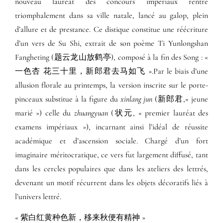
nouveau lauréat des concours impériaux rentre
triomphalement dans sa ville natale, lancé au galop, plein
d’allure et de prestance. Ce distique constitue une réécriture
d’un vers de Su Shi, extrait de son poème Ti Yunlongshan
Fangheting (题云龙山放鹤亭), composé à la fin des Song : «
一色杏 花三十里，新郎君去马如飞 ».Par le biais d’une
allusion florale au printemps, la version inscrite sur le porte-
pinceaux substitue à la figure du
xinlang jun
(新郎君,« jeune
marié ») celle du
zhuangyuan
(状元, « premier lauréat des
examens impériaux »), incarnant ainsi l’idéal de réussite
académique et d’ascension sociale. Chargé d’un fort
imaginaire méritocratique, ce vers fut largement diffusé, tant
dans les cercles populaires que dans les ateliers des lettrés,
devenant un motif récurrent dans les objets décoratifs liés à
l’univers lettré.
« 紫白红黄种色新，移来秋便有精神 »