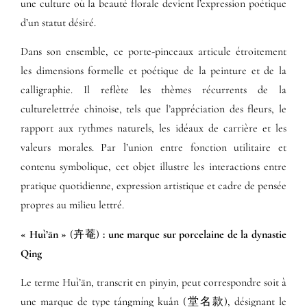
une culture où la beauté florale devient l’expression poétique
d’un statut désiré.
Dans son ensemble, ce porte-pinceaux articule étroitement
les dimensions formelle et poétique de la peinture et de la
calligraphie. Il reflète les thèmes récurrents de la
culturelettrée chinoise, tels que l’appréciation des fleurs, le
rapport aux rythmes naturels, les idéaux de carrière et les
valeurs morales. Par l’union entre fonction utilitaire et
contenu symbolique, cet objet illustre les interactions entre
pratique quotidienne, expression artistique et cadre de pensée
propres au milieu lettré.
« Huì’ān »
(卉菴)
: une marque sur porcelaine de la dynastie
Qing
Le terme Huì’ān, transcrit en pinyin, peut correspondre soit à
une marque de type tángmíng kuǎn (堂名款), désignant le