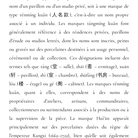
nom d’un pavillon ou d’un studio privé, soit à une marque de
type rénmíng kuǎn (人名款), c’est-à-dire un nom propre
associé à un individu. Les marques tángmíng kuǎn font
généralement référence à des résidences privées, pavillons
d’étude ou studios lettrés, dont les noms sont inscrits, peints
ou gravés sur des porcelaines destinées à un usage personnel,
cérémoniel ou de collection. Ces désignations incluent des
termes tels que táng (堂 – salle), zhāi (斋 – ermitage), xuān
(轩 – pavillon), shì (室 – chambre), shūfáng (书房 – bureau),
lóu (楼 – étage) ou gé (阁 – cabinet). Les marques rénmíng
kuǎn, quant à elles, correspondent à des noms de
propriétaires d’ateliers, artisans, commanditaires,
collectionneurs ou surintendants associés à la production ou à
la supervision de la pièce. La marque Huì’ān apparaît
principalement sur des porcelaines datées du règne de
l’empereur Kangxi (1662–1722), bien qu’elle soit également