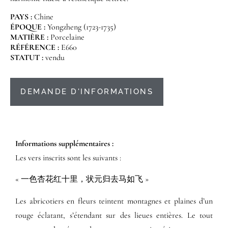
PAYS :
Chine
ÉPOQUE :
Yongzheng (1723-1735)
MATIÈRE :
Porcelaine
RÉFÉRENCE :
E660
STATUT :
vendu
DEMANDE D'INFORMATIONS
Informations supplémentaires​ :​
Les vers inscrits sont les suivants :
« 一色杏花红十里，状元归去马如飞 »
Les abricotiers en fleurs teintent montagnes et plaines d’un
rouge éclatant, s’étendant sur des lieues entières. Le tout