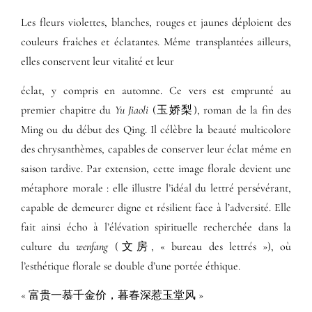
Les fleurs violettes, blanches, rouges et jaunes déploient des
couleurs fraîches et éclatantes. Même transplantées ailleurs,
elles conservent leur vitalité et leur
éclat, y compris en automne. Ce vers est emprunté au
premier chapitre du
Yu Jiaoli
(玉娇梨), roman de la fin des
Ming ou du début des Qing. Il célèbre la beauté multicolore
des chrysanthèmes, capables de conserver leur éclat même en
saison tardive. Par extension, cette image florale devient une
métaphore morale : elle illustre l’idéal du lettré persévérant,
capable de demeurer digne et résilient face à l’adversité. Elle
fait ainsi écho à l’élévation spirituelle recherchée dans la
culture du
wenfang
(文房, « bureau des lettrés »), où
l’esthétique florale se double d’une portée éthique.
« 富贵一慕千金价，暮春深惹玉堂风 »