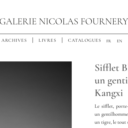
ARCHIVES
LIVRES
CATALOGUES
FR
EN
Sifflet 
un gent
Kangxi
Le sifflet, port
un gentilhomme 
un tigre, le tou