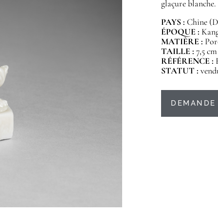
glaçure blanche.
PAYS :
Chine (D
ÉPOQUE :
Kangx
MATIÈRE :
Por
TAILLE :
7,5 cm
RÉFÉRENCE :
STATUT :
vend
DEMANDE 