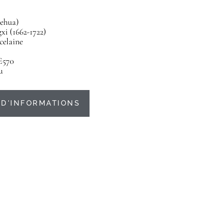
ehua)
i (1662-1722)
celaine
E570
u
D'INFORMATIONS