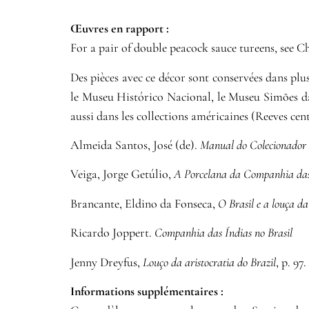
Œuvres en rapport :​
For a pair of double peacock sauce tureens, see Ch
Des pièces avec ce décor sont conservées dans pl
le Museu Histórico Nacional, le Museu Simões da
aussi dans les collections américaines (Reeves cen
Almeida Santos, José (de).
Manual do Colecionador B
Veiga, Jorge Getúlio,
A Porcelana da Companhia das Í
Brancante, Eldino da Fonseca,
O Brasil e a louça da
Ricardo Joppert.
Companhia das Índias no Brasil
Jenny Dreyfus,
Louço da aristocratia do Brazil
, p. 97.
Informations supplémentaires​ :​