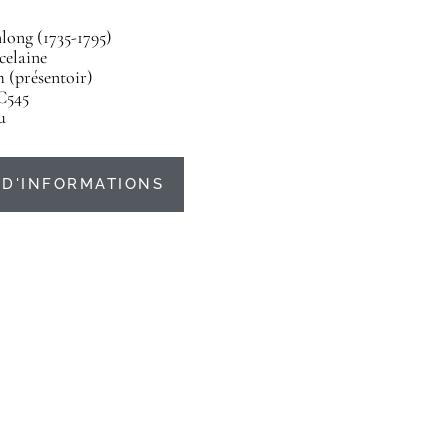
ong (1735-1795)
celaine
m (présentoir)
C545
u
D'INFORMATIONS