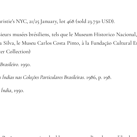
ristie’s NYC, 21/25 January, lot 468 (sold 23.750 USD).
usieurs musées brésiliens, tels que le Museum Historico Nacional
 Silva, le Museu Carlos Costa Pinto, à la Fundação Cultural E
ter Collection)
rasileiro
. 1950.
ndias nas Coleções Particulares Brasileiras
. 1986, p. 198.
 Índia
, 1950.