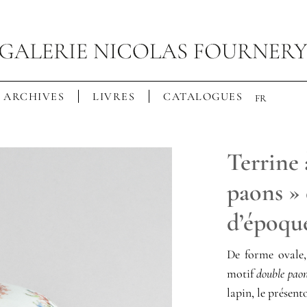
ARCHIVES
LIVRES
CATALOGUES
FR
Terrine 
paons »
d’époqu
De forme ovale,
motif
double pao
lapin, le présen