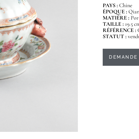
PAYS :
Chine
ÉPOQUE :
Qianl
MATIÈRE :
Por
TAILLE :
19.5 c
RÉFÉRENCE :
STATUT :
vend
DEMANDE 