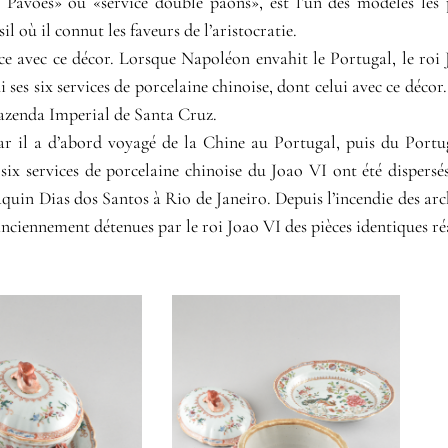
avões» ou «service double paons», est l’un des modèles les p
l où il connut les faveurs de l’aristocratie.
ice avec ce décor. Lorsque Napoléon envahit le Portugal, le ro
ui ses six services de porcelaine chinoise, dont celui avec ce décor
 Fazenda Imperial de Santa Cruz.
car il a d’abord voyagé de la Chine au Portugal, puis du Portu
 six services de porcelaine chinoise du Joao VI ont été dispersé
quin Dias dos Santos à Rio de Janeiro. Depuis l’incendie des arch
 anciennement détenues par le roi Joao VI des pièces identiques r