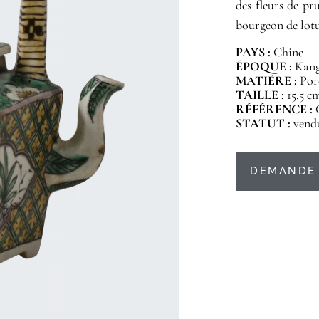
des fleurs de pr
bourgeon de lotus
PAYS :
Chine
ÉPOQUE :
Kangx
MATIÈRE :
Por
TAILLE :
15.5 c
RÉFÉRENCE :
STATUT :
vend
DEMANDE 