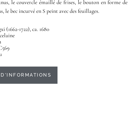
unus, le couvercle émaillé de frises, le bouton en forme de
, le bec incurvé en S peint avec des feuillages.
i (1662-1722), ca. 1680
celaine
m
C569
u
D'INFORMATIONS