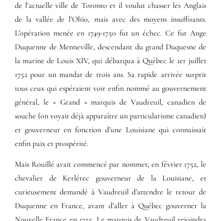
de l’actuelle ville de Toronto et il voulut chasser les Anglais
de la vallée de l’Ohio, mais avec des moyens insuffisants.
L’opération menée en 1749-1750 fut un échec. Ce fut Ange
Duquenne de Menneville, descendant du grand Duquesne de
la marine de Louis XIV, qui débarqua à Québec le 1er juillet
1752 pour un mandat de trois ans. Sa rapide arrivée surprit
tous ceux qui espéraient voir enfin nommé au gouvernement
général, le « Grand » marquis de Vaudreuil, canadien de
souche (on voyait déjà apparaître un particularisme canadien)
et gouverneur en fonction d’une Louisiane qui connaissait
enfin paix et prospérité.
Mais Rouillé avait commencé par nommer, en février 1752, le
chevalier de Kerlérec gouverneur de la Louisiane, et
curieusement demandé à Vaudreuil d’attendre le retour de
Duquenne en France, avant d’aller à Québec gouverner la
Nouvelle France en 1755. Le marquis de Vaudreuil rejoindra