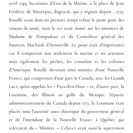
avril 1749, Secrétaire d’Etat de la Marine, à la place de Jean
Frédéric de Maurepas, disgracié, qui y régnait depuis …1723.
Rouillé avait dans un premier temps refusé le poste pour des
raisons de santé, mais le roi avait insisté sur les instances de
Madame de Pompadour et du Contrôleur général des
finances, Machault d’Arnouville. Le poste était d’importance
car il comportait non seulement la marine et ses arsenaux
mais également les pêches, les consulats et les colonies
d’Amérique. Rouillé devenait ainsi ministre d’une Nouvelle
France, qui comprenait d’une part le Canada, avec les Grands
Lacs, qu’on appelait les « Pays-d’en-Haut » et, d’autre part, la
Louisiane, des Illinois au golfe du Mexique. Séparée
administrativement du Canada depuis 1717, la Louisiane était
placée sous l’autorité assez théorique du gouverneur général
et de l’intendant de la Nouvelle France à Québec qui
relevaient du « Ministre ». Celui-ci avait aussi la supervision