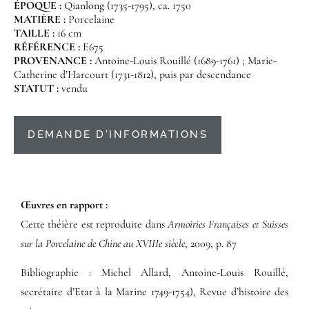
ÉPOQUE :
Qianlong (1735-1795), ca. 1750
MATIÈRE :
Porcelaine
TAILLE :
16 cm
RÉFÉRENCE :
E675
PROVENANCE :
Antoine-Louis Rouillé (1689-1761) ; Marie-
Catherine d’Harcourt (1731-1812), puis par descendance
STATUT :
vendu
DEMANDE D'INFORMATIONS
Œuvres en rapport :​
Cette théière est reproduite dans
Armoiries Françaises et Suisses
sur la Porcelaine de Chine au XVIIIe siècle
, 2009, p. 87
Bibliographie : Michel Allard, Antoine-Louis Rouillé,
secrétaire d’Etat à la Marine 1749-1754), Revue d’histoire des