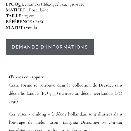
ÉPOQUE :
Kangxi (1662-1722), ca. 1710-1725
MATIÈRE :
Porcelaine
TAILLE :
23 cm
RÉFÉRENCE :
E586
STATUT :
vendu
DEMANDE D'INFORMATIONS
Œuvres en rapport :​
Cette forme se retrouve dans la collection de Dresde, sans
décor hollandais (PO 3153) ou avec un décor néerlandais (PO
3150).
Ces vases « chilong » à décor hollandais sont illustrés dans
l’ouvrage de Helen Espir,
European Decoration on Oriental
Porcelain: 1700-1830
, Londres, 2005, fig. 24 et 43.