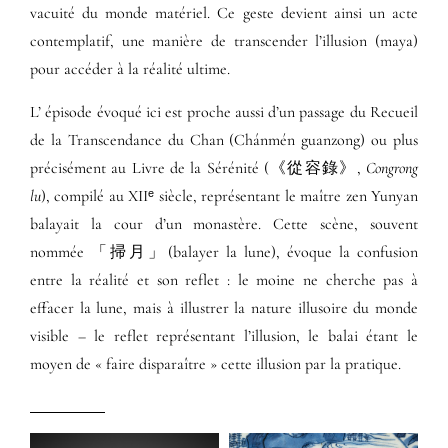
vacuité du monde matériel. Ce geste devient ainsi un acte
contemplatif, une manière de transcender l’illusion (maya)
pour accéder à la réalité ultime.
L’ épisode évoqué ici est proche aussi d’un passage du Recueil
de la Transcendance du Chan (Chánmén guanzong) ou plus
précisément au Livre de la Sérénité (《從容錄》,
Congrong
lu
), compilé au XIIᵉ siècle, représentant le maître zen Yunyan
balayait la cour d’un monastère. Cette scène, souvent
nommée 「掃月」(balayer la lune), évoque la confusion
entre la réalité et son reflet : le moine ne cherche pas à
effacer la lune, mais à illustrer la nature illusoire du monde
visible – le reflet représentant l’illusion, le balai étant le
moyen de « faire disparaître » cette illusion par la pratique.