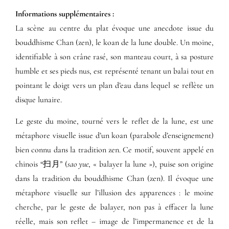
Informations supplémentaires​ :​
La scène au centre du plat évoque une anecdote issue du
bouddhisme Chan (zen), le koan de la lune double. Un moine,
identifiable à son crâne rasé, son manteau court, à sa posture
humble et ses pieds nus, est représenté tenant un balai tout en
pointant le doigt vers un plan d’eau dans lequel se reflète un
disque lunaire.
Le geste du moine, tourné vers le reflet de la lune, est une
métaphore visuelle issue d’un koan (parabole d’enseignement)
bien connu dans la tradition zen. Ce motif, souvent appelé en
chinois “扫月” (
sao yue
, « balayer la lune »), puise son origine
dans la tradition du bouddhisme Chan (zen). Il évoque une
métaphore visuelle sur l’illusion des apparences : le moine
cherche, par le geste de balayer, non pas à effacer la lune
réelle, mais son reflet – image de l’impermanence et de la