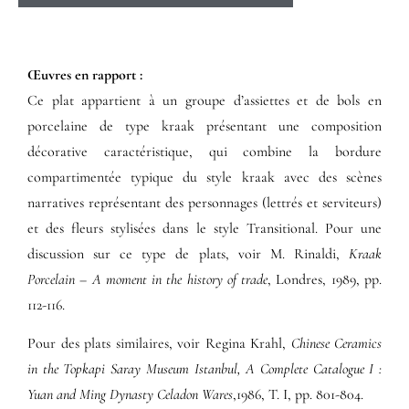
Œuvres en rapport :​
Ce plat appartient à un groupe d’assiettes et de bols en
porcelaine de type kraak présentant une composition
décorative caractéristique, qui combine la bordure
compartimentée typique du style kraak avec des scènes
narratives représentant des personnages (lettrés et serviteurs)
et des fleurs stylisées dans le style Transitional. Pour une
discussion sur ce type de plats, voir M. Rinaldi,
Kraak
Porcelain – A moment in the history of trade
, Londres, 1989, pp.
112-116.
Pour des plats similaires, voir Regina Krahl,
Chinese Ceramics
in the Topkapi Saray Museum Istanbul, A Complete Catalogue I :
Yuan and Ming Dynasty Celadon Wares
,1986, T. I, pp. 801-804.