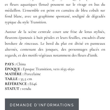
et fleurs aquatiques (lotus) poussent sur le rivage en bas du
médaillon. L’ensemble est peint en camaïeu de bleu cobalt sur
fond blanc, avec un graphisme spontané, souligné de dégradés
typique du style Transition.
Autour de la scène centrale court une frise de lotus stylisés,
fleurons épanouis à huit pétales et leurs feuilles, encadrés d’une
bordure de rinceaux. Le bord du plat est divisé en panneaux
alternés, contenant des jonques, des personnages placés en
regards, et des motifs végétaux notamment des fleurs d’iznik.
PAYS :
China
ÉPOQUE :
Epoque Transition, vers 1635-1650
MATIÈRE :
Porcelaine
TAILLE :
35,5 cm
RÉFÉRENCE :
E646
STATUT :
vendu
DEMANDE D'INFORMATIONS