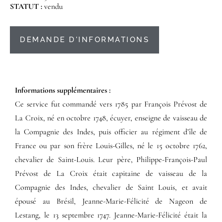
STATUT :
vendu
DEMANDE D'INFORMATIONS
Informations supplémentaires​ :​
Ce service fut commandé vers 1785 par François Prévost de
La Croix, né en octobre 1748, écuyer, enseigne de vaisseau de
la Compagnie des Indes, puis officier au régiment d’île de
France ou par son frère Louis-Gilles, né le 15 octobre 1762,
chevalier de Saint-Louis. Leur père, Philippe-François-Paul
Prévost de La Croix était capitaine de vaisseau de la
Compagnie des Indes, chevalier de Saint Louis, et avait
épousé au Brésil, Jeanne-Marie-Félicité de Nageon de
Lestang, le 13 septembre 1747. Jeanne-Marie-Félicité était la