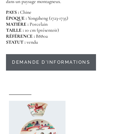
dans un paysage montagneux.
PAYS :
Chine
ÉPOQUE :
Yongzheng (1723-1735)
MATIÈRE :
Porcelain
TAILLE :
10 cm (présentoir)
RÉFÉRENCE :
B880a
STATUT :
vendu
DEMANDE D'INFORMATIONS