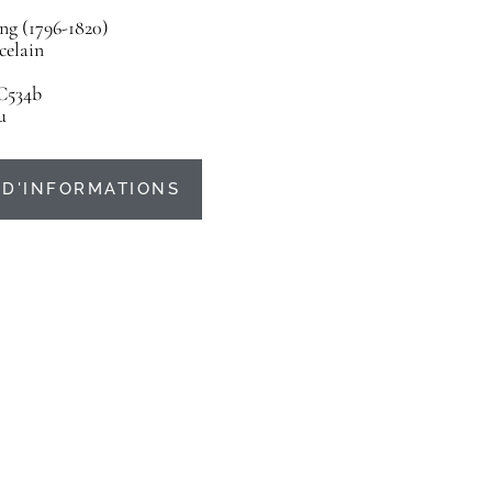
ng (1796-1820)
celain
C534b
u
D'INFORMATIONS