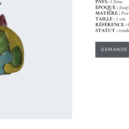
PAYS :
Chine
ÉPOQUE :
Jiaqi
MATIÈRE :
Por
TAILLE :
7 cm
RÉFÉRENCE :
STATUT :
vend
DEMANDE 