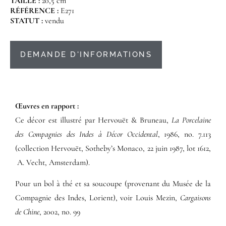
TAILLE :
20,5 cm
RÉFÉRENCE :
E271
STATUT :
vendu
DEMANDE D'INFORMATIONS
Œuvres en rapport :​
Ce décor est illustré par Hervouët & Bruneau,
La Porcelaine
des Compagnies des Indes à Décor Occidental
, 1986, no. 7.113
(collection Hervouët, Sotheby’s Monaco, 22 juin 1987, lot 1612,
A. Vecht, Amsterdam).
Pour un bol à thé et sa soucoupe (provenant du Musée de la
Compagnie des Indes, Lorient), voir Louis Mezin,
Cargaisons
de Chine
, 2002, no. 99