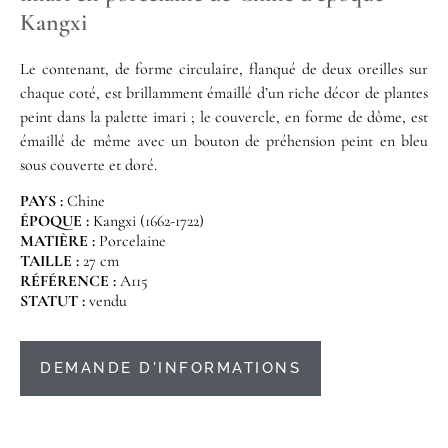
Kangxi
Le contenant, de forme circulaire, flanqué de deux oreilles sur
chaque coté, est brillamment émaillé d’un riche décor de plantes
peint dans la palette imari ; le couvercle, en forme de dôme, est
émaillé de même avec un bouton de préhension peint en bleu
sous couverte et doré.
PAYS :
Chine
ÉPOQUE :
Kangxi (1662-1722)
MATIÈRE :
Porcelaine
TAILLE :
27 cm
RÉFÉRENCE :
A115
STATUT :
vendu
DEMANDE D'INFORMATIONS