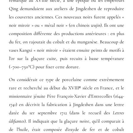
remarqué au XVIIIe siècle, à une époque où les empereurs
Qing demandaient aux ateliers de Jingdezhen de reproduire
les couvertes anciennes. Ces nouveaux noirs furent appelés «
noir miroir » ou « métal noir » (en chinois
wujin
). Ils ont une
composition différente des productions antérieures : en plus
du fer, on rajoutait du cobalt et du manganèse. Beaucoup de
vases Kangxi « noir miroir » étaient ensuite peints de motifs à
l’or sur la glaçure cuite, puis recuits à basse température
(~700–750°C) pour fixer cette dorure.
On considérait ce type de porcelaine comme extrêmement
rare et recherché au début du XVIIIᵉ siècle en France, et le
missionnaire jésuite Père François-Xavier d’Entrecolles (1644-
1741) en décrivit la fabrication à Jingdezhen dans une lettre
datée du 1er septembre 1712 (dans le recueil des
Lettres
édifiantes
). Il indiquait que la glaçure noire, qu’il comparait à
de l’huile, était composée d’oxyde de fer et de cobalt