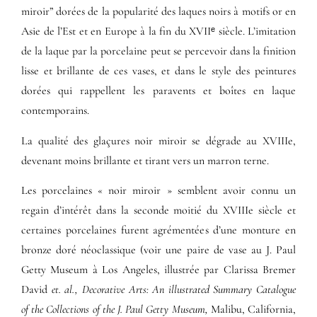
miroir” dorées de la popularité des laques noirs à motifs or en
Asie de l’Est et en Europe à la fin du XVIIᵉ siècle. L’imitation
de la laque par la porcelaine peut se percevoir dans la finition
lisse et brillante de ces vases, et dans le style des peintures
dorées qui rappellent les paravents et boîtes en laque
contemporains.
La qualité des glaçures noir miroir se dégrade au XVIIIe,
devenant moins brillante et tirant vers un marron terne.
Les porcelaines « noir miroir » semblent avoir connu un
regain d’intérêt dans la seconde moitié du XVIIIe siècle et
certaines porcelaines furent agrémentées d’une monture en
bronze doré néoclassique (voir une paire de vase au J. Paul
Getty Museum à Los Angeles, illustrée par Clarissa Bremer
David
et. al.,
Decorative Arts: An illustrated Summary Catalogue
of the Collections of the J. Paul Getty Museum,
Malibu, California,