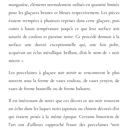
manganèse, éléments normalement utilisés en quantité limitée
pour les glaçures brunes et bleues respectivement. Les pièces
étaient trempées à plusieurs reprises dans cette glaçure, puis
cuites à haute température jusqu’à ce que leur surface soit
saturée de couleur et paraisse noire. Ce procédé donnait à la
surface une dureté exceptionnelle qui, une fois polie,
acquérait un éclat métallique brillant, d’où le nom de « noir
miroir ».
Les porcelaines à glaçure
noir miroir
se rencontrent le plus
souvent sous la forme de vases rouleau, de vases yenyen, de
vases de forme bouteille ou de forme balustre.
Il est intéressant de noter que ces décors or sur noir trouvent
un écho dans les laques noirs japonais ou chinois décorés d’or
qui étaient prisés à la même époque. Certains historiens de
l’art ont d’ailleurs rapproché l’essor des porcelaines “noir