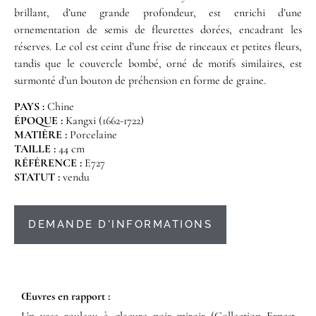
brillant, d’une grande profondeur, est enrichi d’une
ornementation de semis de fleurettes dorées, encadrant les
réserves. Le col est ceint d’une frise de rinceaux et petites fleurs,
tandis que le couvercle bombé, orné de motifs similaires, est
surmonté d’un bouton de préhension en forme de graine.
PAYS :
Chine
ÉPOQUE :
Kangxi (1662-1722)
MATIÈRE :
Porcelaine
TAILLE :
44 cm
RÉFÉRENCE :
E727
STATUT :
vendu
DEMANDE D'INFORMATIONS
Œuvres en rapport :​
Un vase rouleau à glaçure noir miroir (Collection Ernest