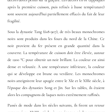
décors dorés peints sur la glaçure. Les décors en or (appliqués
après la première cuisson, puis refixés à basse température)
sont souvent aujourd’hui partiellement effacés du fait de leur
fragilité.
Sous la dynastie Tang (618-907), de très beaux monochromes
noirs sont produits dans les fours du nord de la Chine. Ce
noir provient du fer présent en grande quantité dans la
couverte. La température de cuisson doit être élevée, autour
de 1200 °C pour obtenir un noir brillant. La couleur est ainsi
dense et veloutée. À une température inférieure, la couleur
qui se développe est brune ou verdâtre. Les monochromes
noirs atteignirent leur apogée entre le XIe et le XIIIe siècle, à
l’époque des dynasties Song et Jin. Sur les tables, ils étaient
alors les compagnons de laques noirs extrêmement raffinés.
Passés de mode dans les siècles suivants, ils firent un retour