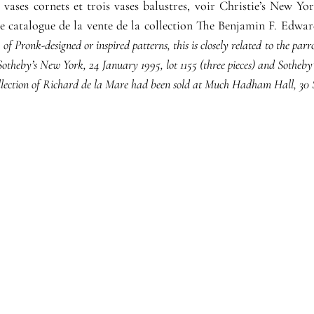
ases cornets et trois vases balustres, voir Christie’s New Yo
 Le catalogue de la vente de la collection The Benjamin F. Edwa
 of Pronk-designed or inspired patterns, this is closely related to the par
Sotheby’s New York, 24 January 1995, lot 1155 (three pieces) and Sotheb
ollection of Richard de la Mare had been sold at Much Hadham Hall, 30 