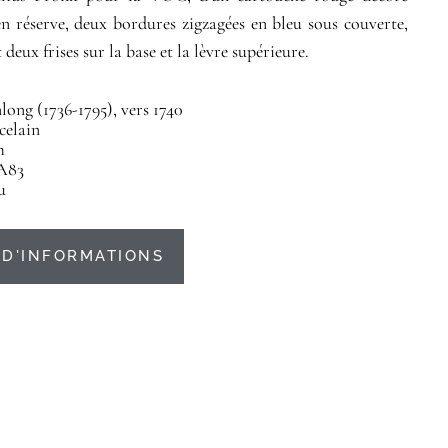
n réserve, deux bordures zigzagées en bleu sous couverte,
 deux frises sur la base et la lèvre supérieure.
ong (1736-1795), vers 1740
celain
m
A83
u
D'INFORMATIONS