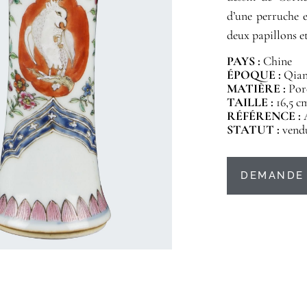
d’une perruche e
deux papillons et
PAYS :
Chine
ÉPOQUE :
Qianl
MATIÈRE :
Por
TAILLE :
16,5 c
RÉFÉRENCE :
STATUT :
vend
DEMANDE 