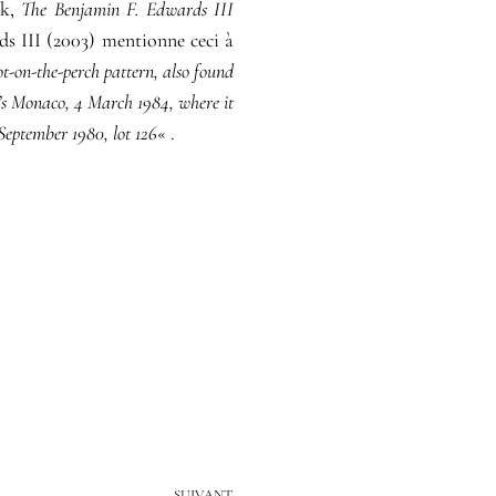
rk,
The Benjamin F. Edwards III
rds III (2003) mentionne ceci à
rot-on-the-perch pattern, also found
y’s Monaco, 4 March 1984, where it
September 1980, lot 126
« .
SUIVANT