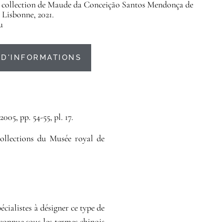
a collection de Maude da Conceição Santos Mendonça de
 Lisbonne, 2021.
u
D'INFORMATIONS
2005, pp. 54-55, pl. 17.
collections du
Musée royal de
écialistes à désigner ce type de
connue sous les termes chinois