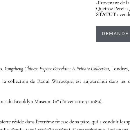
-Provenant de l
Queiroz Pereira,
STATUT :
vend
DEMANDE 
os,
Yongzheng Chinese Export Porcelain: A Private Collection
, Londres, 
s la collection de
Raoul Warocqué
, est aujourd’hui dans les 
ions du
Brooklyn Museum
(n° d’inventaire 32.1089).
iette réside dans l’extrême finesse de sa pâte, qui a conduit les sp
ille d’œuf » (
semi-eggshell porcelain
). Cette technique, également 