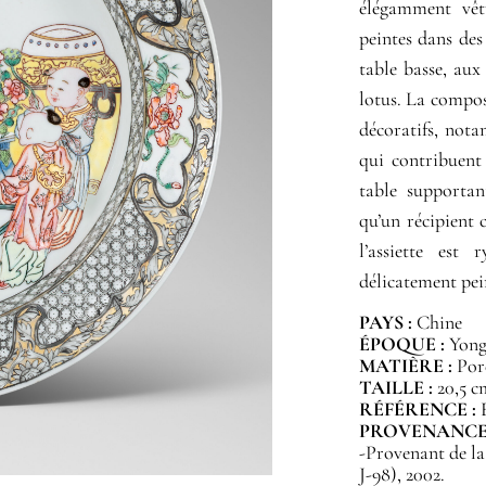
élégamment vêt
peintes dans des 
table basse, aux
lotus. La compos
décoratifs, nota
qui contribuent 
table supporta
qu’un récipient
l’assiette est
délicatement pei
PAYS :
Chine
ÉPOQUE :
Yongz
MATIÈRE :
Por
TAILLE :
20,5 c
RÉFÉRENCE :
PROVENANCE
-Provenant de la
J-98), 2002.