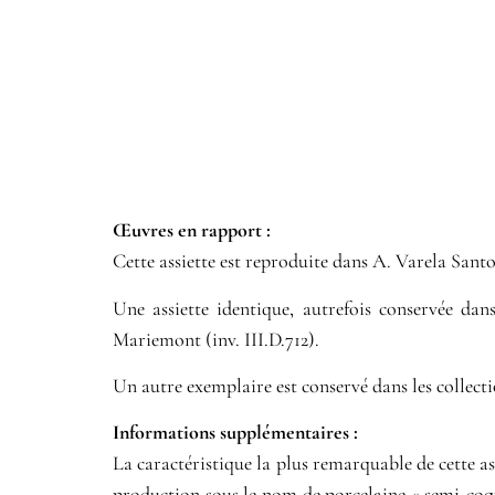
Œuvres en rapport :​
Cette assiette est reproduite dans A. Varela Sant
Une assiette identique, autrefois conservée dan
Mariemont
(inv. III.D.712).
Un autre exemplaire est conservé dans les collect
Informations supplémentaires​ :​
La caractéristique la plus remarquable de cette ass
production sous le nom de porcelaine « semi-coqu