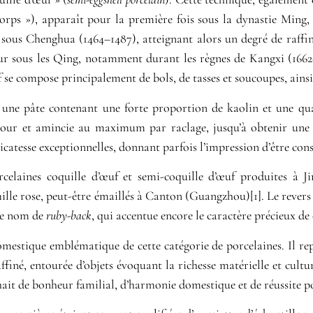
orps »), apparaît pour la première fois sous la dynastie Ming,
 sous Chenghua (1464–1487), atteignant alors un degré de raffi
eur sous les Qing, notamment durant les règnes de Kangxi (1662
 se compose principalement de bols, de tasses et soucoupes, ainsi 
à une pâte contenant une forte proportion de kaolin et une qu
e tour et amincie au maximum par raclage, jusqu’à obtenir une 
licatesse exceptionnelles, donnant parfois l’impression d’être cons
rcelaines coquille d’œuf et semi-coquille d’œuf produites à J
mille rose, peut-être émaillés à Canton (Guangzhou)[1]. Le revers 
 le nom de
ruby-back
, qui accentue encore le caractère précieux de
t domestique emblématique de cette catégorie de porcelaines. Il 
ffiné, entourée d’objets évoquant la richesse matérielle et cult
ait de bonheur familial, d’harmonie domestique et de réussite p