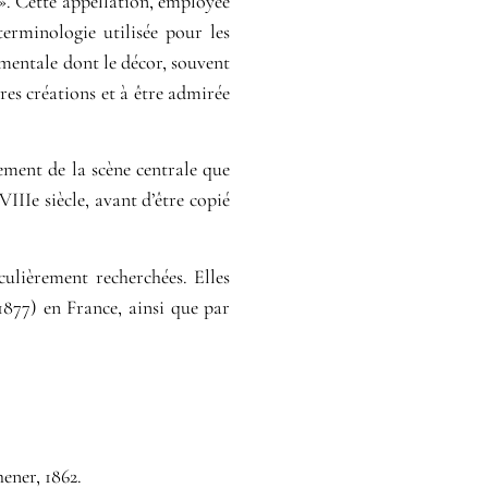
 ». Cette appellation, employée
rminologie utilisée pour les
imentale dont le décor, souvent
ures créations et à être admirée
ement de la scène centrale que
IIIe siècle, avant d’être copié
ulièrement recherchées. Elles
1877) en France, ainsi que par
hener, 1862.