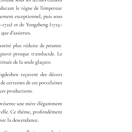
 durant le règne de l’empereur
nement exceptionnel, puis sous
–1722) et de Yongzheng (1723–
que d’assiettes.
antité plus réduite de
petuntse
.
paroi presque translucide. Le
tituée de la seule glaçure.
ingdezhen reçurent des décors
de certaines de ces porcelaines
 ces productions.
représente une mère élégamment
urelle. Ce thème, profondément
our la descendance.