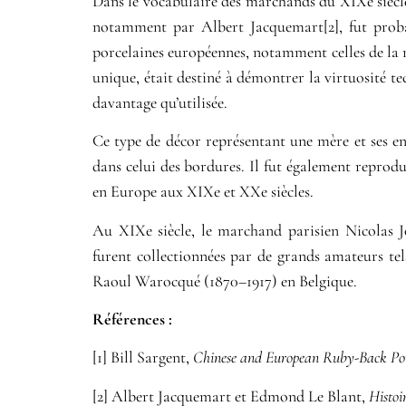
Dans le vocabulaire des marchands du XIXe siècle, 
notamment par Albert Jacquemart[2], fut proba
porcelaines européennes, notamment celles de la m
unique, était destiné à démontrer la virtuosité te
davantage qu’utilisée.
Ce type de décor représentant une mère et ses en
dans celui des bordures. Il fut également reprodu
en Europe aux XIXe et XXe siècles.
Au XIXe siècle, le marchand parisien Nicolas Jo
furent collectionnées par de grands amateurs te
Raoul Warocqué (1870–1917) en Belgique.
Références :
[1] Bill Sargent,
Chinese and European Ruby-Back Por
[2] Albert Jacquemart et Edmond Le Blant,
Histoi