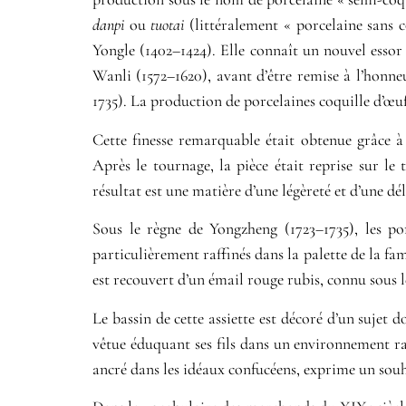
danpi
ou
tuotai
(littéralement « porcelaine sans c
Yongle (1402–1424). Elle connaît un nouvel essor
Wanli (1572–1620), avant d’être remise à l’honn
1735). La production de porcelaines coquille d’œuf
Cette finesse remarquable était obtenue grâce 
Après le tournage, la pièce était reprise sur l
résultat est une matière d’une légèreté et d’une dé
Sous le règne de Yongzheng (1723–1735), les po
particulièrement raffinés dans la palette de la fa
est recouvert d’un émail rouge rubis, connu sous
Le bassin de cette assiette est décoré d’un suje
vêtue éduquant ses fils dans un environnement ra
ancré dans les idéaux confucéens, exprime un souh