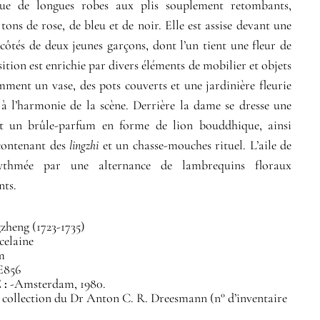
ue de longues robes aux plis souplement retombants,
tons de rose, de bleu et de noir. Elle est assise devant une
 côtés de deux jeunes garçons, dont l’un tient une fleur de
ition est enrichie par divers éléments de mobilier et objets
mment un vase, des pots couverts et une jardinière fleurie
à l’harmonie de la scène. Derrière la dame se dresse une
nt un brûle-parfum en forme de lion bouddhique, ainsi
 contenant des
lingzhi
et un chasse-mouches rituel. L’aile de
 rythmée par une alternance de lambrequins floraux
nts.
heng (1723-1735)
celaine
m
E856
 :
-Amsterdam, 1980.
 collection du Dr Anton C. R. Dreesmann (n° d’inventaire