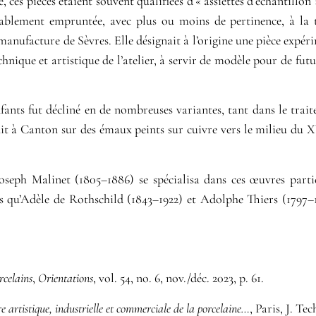
ces pièces étaient souvent qualifiées d’« assiettes d’échantillon
blement empruntée, avec plus ou moins de pertinence, à la te
anufacture de Sèvres. Elle désignait à l’origine une pièce expér
chnique et artistique de l’atelier, à servir de modèle pour de fut
fants fut décliné en de nombreuses variantes, tant dans le trait
it à Canton sur des émaux peints sur cuivre vers le milieu du XV
seph Malinet (1805–1886) se spécialisa dans ces œuvres partic
ls qu’Adèle de Rothschild (1843–1922) et Adolphe Thiers (1797–
celains
,
Orientations
, vol. 54, no. 6, nov./déc. 2023, p. 61.
re artistique, industrielle et commerciale de la porcelaine…
, Paris, J. Tec