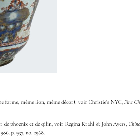
me forme, même lion, même décor), voir Christie’s NYC,
Fine Ch
or de phoenix et de qilin, voir Regina Krahl & John Ayers,
Chine
986, p. 937, no. 2968.