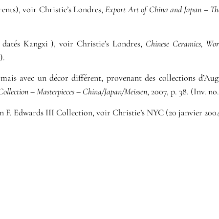
rents), voir Christie’s Londres,
Export Art of China and Japan – Th
, datés Kangxi ), voir Christie’s Londres,
Chinese Ceramics, Wor
).
mais avec un décor différent, provenant des collections d’Augu
Collection – Masterpieces – China/Japan/Meissen
, 2007, p. 38. (Inv. no
 F. Edwards III Collection, voir Christie’s NYC (20 janvier 2004,