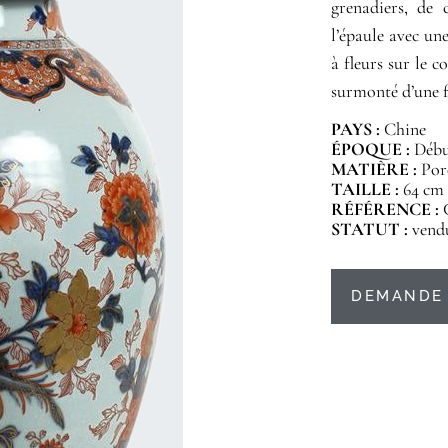
grenadiers, de 
l’épaule avec une
à fleurs sur le 
surmonté d’une f
PAYS :
Chine
ÉPOQUE :
Début
MATIÈRE :
Por
TAILLE :
64 cm
RÉFÉRENCE :
STATUT :
vend
DEMANDE 