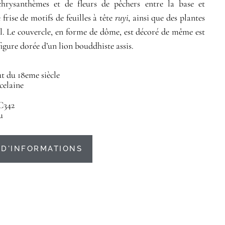
chrysanthèmes et de fleurs de pêchers entre la base et
 frise de motifs de feuilles à tête
ruyi
, ainsi que des plantes
col. Le couvercle, en forme de dôme, est décoré de même est
igure dorée d’un lion bouddhiste assis.
 du 18eme siècle
celaine
C342
u
D'INFORMATIONS