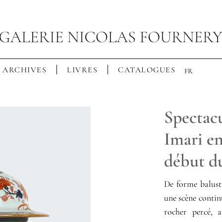
ARCHIVES
LIVRES
CATALOGUES
FR
Spectacu
Imari e
début d
De forme balust
une scène contin
rocher percé, a