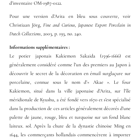
d’inventaire OM-1987-0122.
Pour une version d’Arita en bleu sous couverte, voir
Christiaan Jörg,
Fine and Curious, Japanese Export Porcelain in
Dutch Collections
, 2003, p. 193, no. 240.
Informations supplémentaires​ :​
Le potier japonais Kakiemon Sakaida (1596-1666) est
généralement considéré comme l’un des premiers au Japon à
découvrir le secret de la décoration en émail surglaçure sur
porcelaine, connue sous le nom d’« Akae ». Le four
Kakiemon, situé dans la ville japonaise d’Arita, sur l’île
méridionale de Kyushu, a été fondé vers 1670 et s’est spécialisé
dans la production de ces articles généralement décorés d’une
palette de jaune, rouge, bleu et turquoise sur un fond blanc
laiteux. sol. Après la chute de la dynastie chinoise Ming en
1644, les commerçants hollandais commencèrent à importer