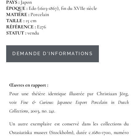
PAYS :
Japon
ÉPOQUE :
Edo (1603-1867), fin du XVIIe siècle
MATIÈRE :
Porcelain
TAILLE :
15 cm
RÉFÉRENCE :
E276
STATUT :
vendu
DEMANDE D'INFORMATIONS
Œuvres en rapport :​
Pour une théière identique illustrée par Christiaan Jörg,
voir
Fine & Curious: Japanese Export Porcelain in Dutch
Collections
,
2003, no. 241.
Un autre exemplaire est conservé dans les collections du
Ostasiatiska museet (Stockholm), datée c.1680-1700, numéro