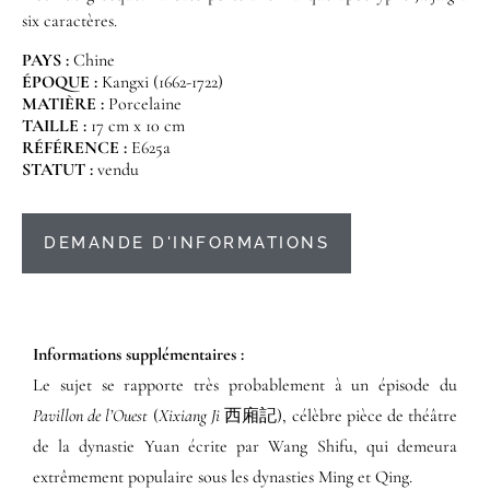
six caractères.
PAYS :
Chine
ÉPOQUE :
Kangxi (1662-1722)
MATIÈRE :
Porcelaine
TAILLE :
17 cm x 10 cm
RÉFÉRENCE :
E625a
STATUT :
vendu
DEMANDE D'INFORMATIONS
Informations supplémentaires​ :​
Le sujet se rapporte très probablement à un épisode du
Pavillon de l’Ouest
(
Xixiang Ji
西廂記), célèbre pièce de théâtre
de la dynastie Yuan écrite par Wang Shifu, qui demeura
extrêmement populaire sous les dynasties Ming et Qing.