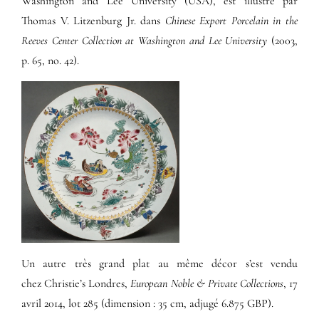
Washington and Lee University (USA), est illustré par
Thomas V. Litzenburg Jr. dans
Chinese Export Porcelain in the
Reeves Center Collection at Washington and Lee University
(2003,
p. 65, no. 42).
Un autre très grand plat au même décor s’est vendu
chez Christie’s Londres,
European Noble & Private Collections
, 17
avril 2014, lot 285 (dimension : 35 cm, adjugé 6.875 GBP).