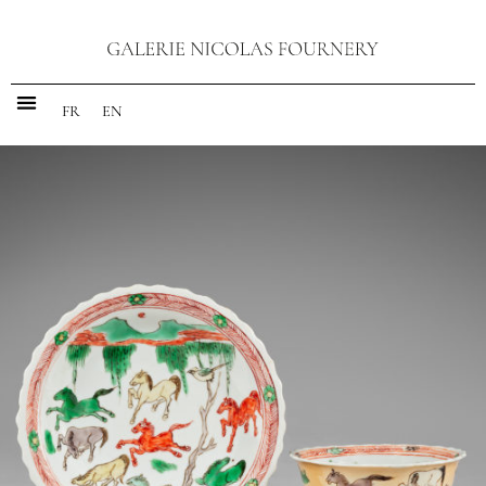
FR
EN