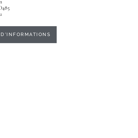
m
D485
u
D'INFORMATIONS