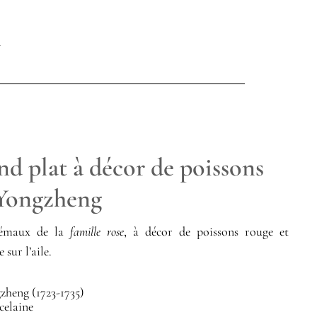
nd plat à décor de poissons
 Yongzheng
 émaux de la
famille rose
, à décor de poissons rouge et
 sur l’aile.
heng (1723-1735)
celaine