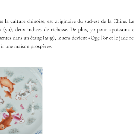
 la culture chinoise, est originaire du sud-est de la Chine. L
e» (yu), deux indices de richesse. De plus,
yu
pour «poisson» e
sentés dans un étang (
tang
), le sens devient «Que l’or et le jade 
oir une maison prospère».