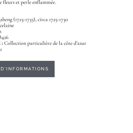
de fleurs et perle enflammée.
heng (1723-1735), circa 1725-1730
celaine
m
B426
 :
Collection particulière de la côte d’azur
u
D'INFORMATIONS