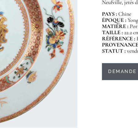
Neufville, jetés 
PAYS :
Chine
ÉPOQUE :
Yongz
MATIÈRE :
Por
TAILLE :
22.2 c
RÉFÉRENCE :
PROVENANCE
STATUT :
vend
DEMANDE 