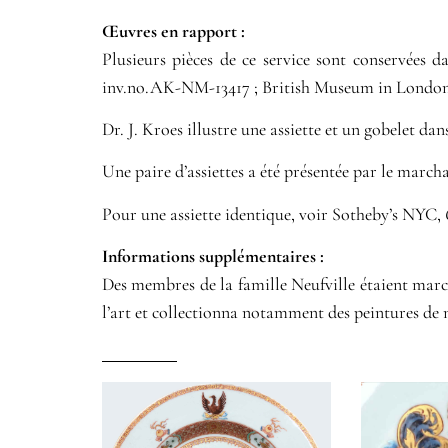
Œuvres en rapport :​
Plusieurs pièces de ce service sont conservées
inv.no.AK-NM-13417 ; British Museum in London
Dr. J. Kroes illustre une assiette et un gobelet da
Une paire d’assiettes a été présentée par le marc
Pour une assiette identique, voir Sotheby’s NYC,
Informations supplémentaires​ :​
Des membres de la famille Neufville étaient march
l’art et collectionna notamment des peintures de