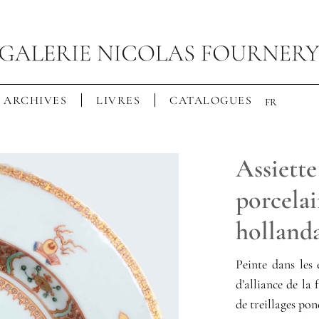
ARCHIVES
LIVRES
CATALOGUES
FR
Assiette
porcela
holland
Peinte dans les
d’alliance de la 
de treillages pon