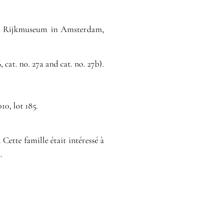
 The Rijkmuseum in Amsterdam,
, cat. no. 27a and cat. no. 27b).
010, lot 185.
Cette famille était intéressé à
.