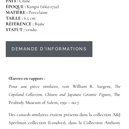
PAYS :
Chine
ÉPOQUE :
Kangxi (1662-1722)
MATIÈRE :
Porcelaine
TAILLE :
6.5 cm
RÉFÉRENCE :
B926c
STATUT :
vendu
DEMANDE D'INFORMATIONS
Œuvres en rapport :​
Pour une pièce similaire, voir William R. Sargent,
The
Copeland Collection, Chinese and Japanese Ceramic Figures
, The
Peabody Museum of Salem, 1991 – no.7.
Des canards similaires étaient présents dans la collection A&J
Speelman collection (Londres), dans la Collection Anthony