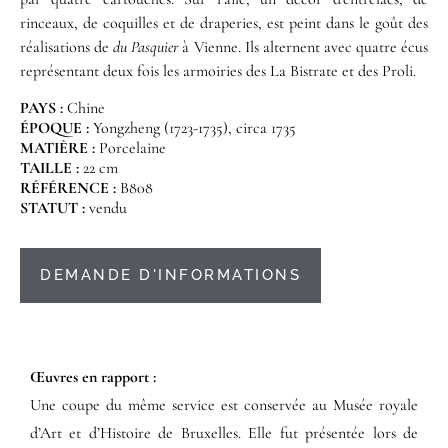
rinceaux, de coquilles et de draperies, est peint dans le goût des
réalisations de
du Pasquier
à Vienne. Ils alternent avec quatre écus
représentant deux fois les armoiries des La Bistrate et des Proli.
PAYS :
Chine
ÉPOQUE :
Yongzheng (1723-1735), circa 1735
MATIÈRE :
Porcelaine
TAILLE :
22 cm
RÉFÉRENCE :
B808
STATUT :
vendu
DEMANDE D'INFORMATIONS
Œuvres en rapport :​
Une coupe du même service est conservée au Musée royale
d’Art et d’Histoire de Bruxelles. Elle fut présentée lors de