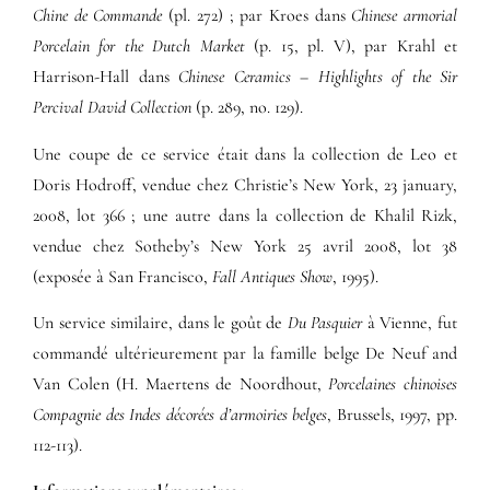
Chine de Commande
(pl. 272) ; par Kroes dans
Chinese armorial
Porcelain for the Dutch Market
(p. 15, pl. V), par Krahl et
Harrison-Hall dans
Chinese Ceramics – Highlights of the Sir
Percival David Collection
(p. 289, no. 129).
Une coupe de ce service était dans la collection de Leo et
Doris Hodroff, vendue chez Christie’s New York, 23 january,
2008, lot 366 ; une autre dans la collection de Khalil Rizk,
vendue chez Sotheby’s New York 25 avril 2008, lot 38
(exposée à San Francisco,
Fall Antiques Show
, 1995).
Un service similaire, dans le goût de
Du Pasquier
à Vienne, fut
commandé ultérieurement par la famille belge De Neuf and
Van Colen (H. Maertens de Noordhout,
Porcelaines chinoises
Compagnie des Indes décorées d’armoiries belges
, Brussels, 1997, pp.
112-113).