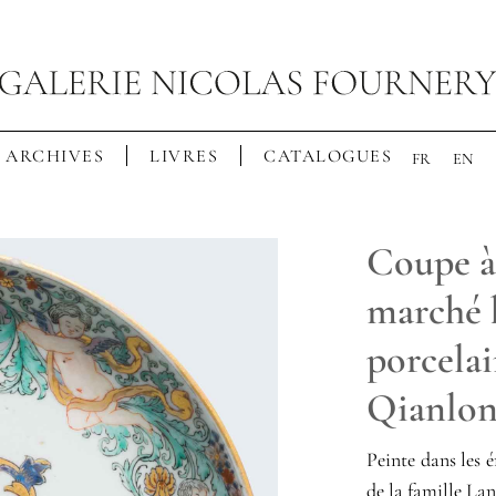
ARCHIVES
LIVRES
CATALOGUES
FR
EN
Coupe à
marché 
porcela
Qianlo
Peinte dans les 
de la famille La