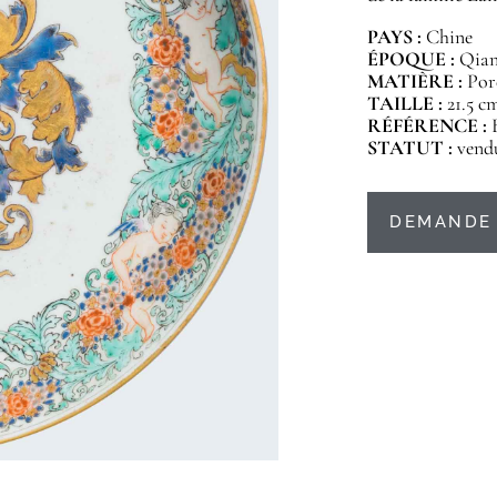
PAYS :
Chine
ÉPOQUE :
Qianl
MATIÈRE :
Por
TAILLE :
21.5 c
RÉFÉRENCE :
STATUT :
vend
DEMANDE 