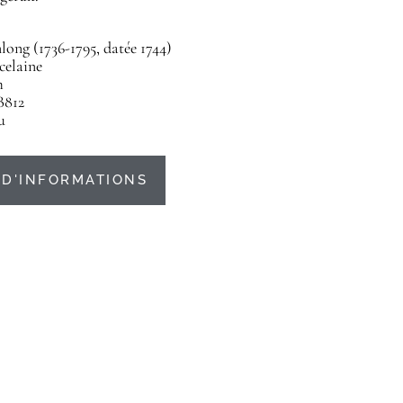
ong (1736-1795, datée 1744)
celaine
m
B812
u
D'INFORMATIONS