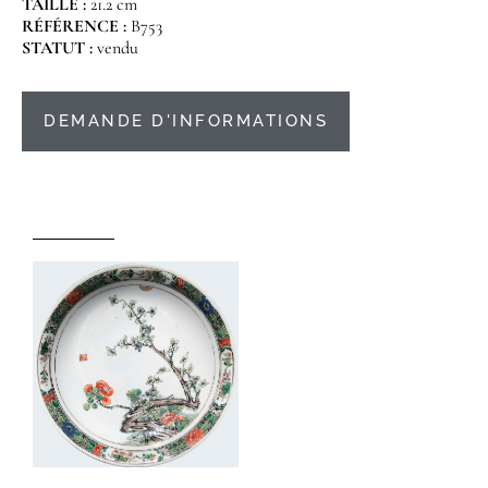
TAILLE :
21.2 cm
RÉFÉRENCE :
B753
STATUT :
vendu
DEMANDE D'INFORMATIONS