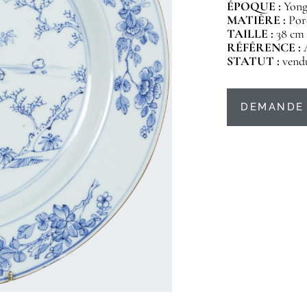
ÉPOQUE :
Yongz
MATIÈRE :
Por
TAILLE :
38 cm
RÉFÉRENCE :
STATUT :
vend
DEMANDE 