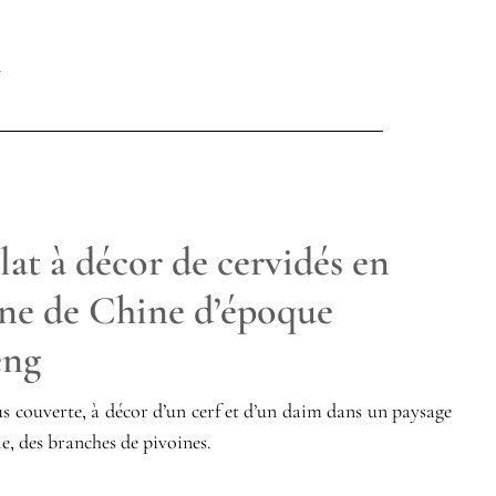
at à décor de cervidés en
ine de Chine d’époque
eng
us couverte, à décor d’un cerf et d’un daim dans un paysage
le, des branches de pivoines.