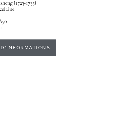
heng (1723-1735)
celaine
A50
u
D'INFORMATIONS