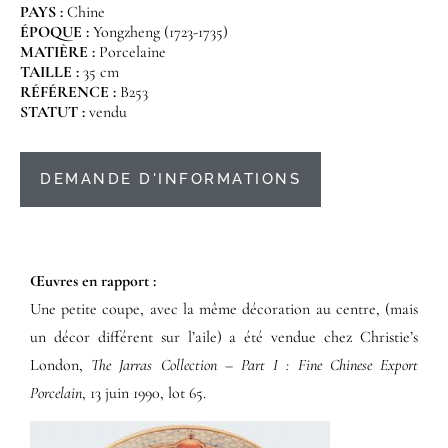
PAYS :
Chine
ÉPOQUE :
Yongzheng (1723-1735)
MATIÈRE :
Porcelaine
TAILLE :
35 cm
RÉFÉRENCE :
B253
STATUT :
vendu
DEMANDE D'INFORMATIONS
Œuvres en rapport :​
Une petite coupe, avec la même décoration au centre, (mais
un décor différent sur l’aile) a été vendue chez Christie’s
London,
The Jarras Collection – Part I : Fine Chinese Export
Porcelain
, 13 juin 1990, lot 65.