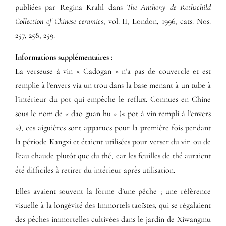
publiées par Regina Krahl dans
The Anthony de Rothschild
Collection of Chinese ceramics
, vol. II, London, 1996, cats. Nos.
257, 258, 259.
Informations supplémentaires​ :​
La verseuse à vin « Cadogan » n’a pas de couvercle et est
remplie à l’envers via un trou dans la base menant à un tube à
l’intérieur du pot qui empêche le reflux. Connues en Chine
sous le nom de « dao guan hu » (« pot à vin rempli à l’envers
»), ces aiguières sont apparues pour la première fois pendant
la période Kangxi et étaient utilisées pour verser du vin ou de
l’eau chaude plutôt que du thé, car les feuilles de thé auraient
été difficiles à retirer du intérieur après utilisation.
Elles avaient souvent la forme d’une pêche ; une référence
visuelle à la longévité des Immortels taoïstes, qui se régalaient
des pêches immortelles cultivées dans le jardin de Xiwangmu