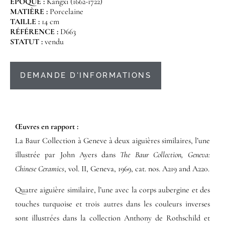
ÉPOQUE :
Kangxi (1662-1722)
MATIÈRE :
Porcelaine
TAILLE :
14 cm
RÉFÉRENCE :
D663
STATUT :
vendu
DEMANDE D'INFORMATIONS
Œuvres en rapport :​
La Baur Collection à Geneve à deux aiguières similaires, l’une
illustrée par John Ayers dans
The Baur Collection, Geneva:
Chinese Ceramics
, vol. II, Geneva, 1969, cat. nos. A219 and A220.
Quatre aiguière similaire, l’une avec la corps aubergine et des
touches turquoise et trois autres dans les couleurs inverses
sont illustrées dans la collection Anthony de Rothschild et